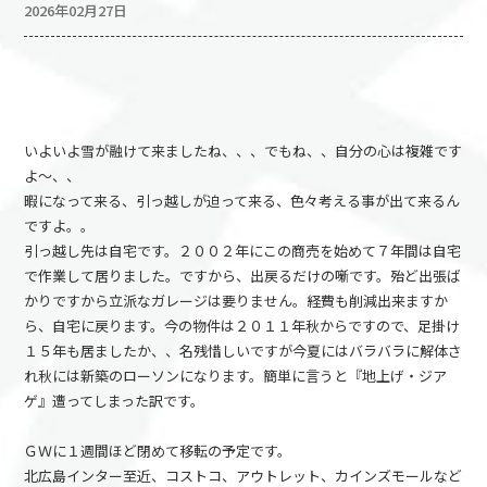
2026年02月27日
いよいよ雪が融けて来ましたね、、、でもね、、自分の心は複雑です
よ～、、
暇になって来る、引っ越しが迫って来る、色々考える事が出て来るん
ですよ。。
引っ越し先は自宅です。２００２年にこの商売を始めて７年間は自宅
で作業して居りました。ですから、出戻るだけの噺です。殆ど出張ば
かりですから立派なガレージは要りません。経費も削減出来ますか
ら、自宅に戻ります。今の物件は２０１１年秋からですので、足掛け
１５年も居ましたか、、名残惜しいですが今夏にはバラバラに解体さ
れ秋には新築のローソンになります。簡単に言うと『地上げ・ジア
ゲ』遭ってしまった訳です。
ＧＷに１週間ほど閉めて移転の予定です。
北広島インター至近、コストコ、アウトレット、カインズモールなど