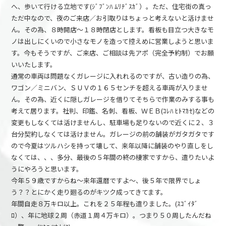
へ、歩いて行ける立地です(ｼﾞﾌﾞﾝﾊ ﾑﾘﾃﾞｽｶﾞ）。ただ、住宅街の真っ
ただ中なので、夜のご来店／お引取りはちょっと考えないと活けませ
ん。その為、８時開店～１８時閉店とします。看板も目立つ大きなモ
ノは出しにくいので小さなモノを造って控えめに営業しようと思いま
す。今もそうですが、ご来店、ご相談は先アポ（完全予約制）でお願
いいたします。
通常の車両は問題なくガレージに入れれるのですが、古い造りの為、
ワゴン／ミニバン、ＳＵＶの１６５センチを超える車両が入りませ
ん。その為、近くに隠しガレージを借りてそちらで作業のみする事も
考えて居ります。社判、印鑑、名刺、看板、ＷＥＢ(ｺﾚﾊ ﾋﾄﾏｶｾ)などの
変更もしなくては活けませんし、駐車場も足りないので近くに２、３
台分契約しなくては活けません。ガレージの前の舗装がガタガタです
ので今夏はツルハシを持って壊して、来年以降に舗装のやり直しをし
なくては、、、多分、最後の５年間の終の棲家ですから、遣りたいよ
うにやろうと思います。
今年５９歳ですからね～来年還暦ですよ～、後５年で限界でしょ
う？？とにかく走り廻るのがキツク成ってきてます。
年間自走８万キロ以上。これを２５年程も遣りました。(ｽｺﾞｲﾀﾞ
ﾛ）、年に地球２周（赤道１周４万キロ）。つまり５０周したんだね