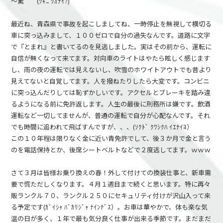
～驚 (ﾂｷﾆ ﾂｶﾅｲ?)
最近ね、青森県で事故を起こしましてね、一時停止を無視して横切る
車に突っ込みまして、１００ゼロで自分の過失なんです。道路に文字
で『とまれ』と書いてるのを見逃しました。実はその前から、運転に
自信が無くなって来てます。対向車のライトはやたら眩しく感じます
し、雨の夜の運転では見えないし、吹雪のホワイトアウトでも昔より
見えてないと自覚してます。人を撥ねたりしたら大変です。コンビニ
に突っ込んだりしては恥ずかしいです。アクセルとブレーキを踏み違
るようになる前に免許返します。人生の最後に刑務所は嫌です。飲酒
運転など一切してませんが、普通の運転で自分が心配なんです。それ
でも時間に追われて飛ばすんですが、、、(ｿｸﾄﾞ ｸﾜｼｸﾊ ｲｴﾅｲﾖ）
この１０年程は限りなく金に近い青免許でして、後３か月で金と言う
のを電話保持とか、後席シートベルトなどで２度逃してます。ｗｗｗ
さて３月は皆様お乗り換えの春！外して付けての換装仕事と、新車需
要で慌ただしくなります。４月１週目まで続くと思います。特に再々
販ランクル７０、ランクル２５０にセキュリティ付けが沢山入って来
る予定です(ｶﾞｲｼｬ ﾊﾞｶﾘｼﾞｬ ﾅｲﾝﾃﾞｽ）。お車は華やかで、体も楽な気
温の日が多く、１年で最も気分良く仕事が出来る季節です。まだまだ