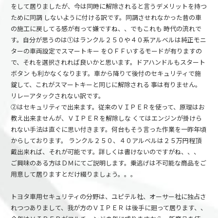
をして居りましたが、今は同時に解除されると言うデメリットを持つ
ために同調 しないように付ける訳です。同調させれなかった昔の車
の施工に戻してる感が有って嫌ですね、、でもこれも 時代の流れで
す。自分が思うのは①はランクル２５０や４０系アルベルは純正モニ
ターの車両設定でスマートキー をＯＦＦいするモードが有りますの
で、それを選択されれば良いかと思います。ドアハンドルもスタート
ボタン も利かなくなります。車から降りて後付のセキュリティで施
錠して、これがスマートキーと同じに解除される 事は有りません。
リレーアタックされない訳です。
②はセキュリティで出来ます。従来のＶＩＰＥＲを使って、原理はお
教え出来ませんが、ＶＩＰＥＲを解除しな くてはエンジンが掛けら
れない手法は直ぐに思い付きます。何台もそう言った作業を一昨年頃
からしております。 ランクル２５０、４０アルベルは２５万円程頂
戴出来れば、それが可能です。詳しくは書けないのですがね、、、
ご興味のある方はＤＭにてご説明します。乗逃げは不可能な商品をご
用意して居りますとだけ綴りましょう。。。
トヨタ車用セキュリティの分野は、ユピテル社、オーサー社に独占さ
れつつありまして、我が方のＶＩＰＥＲ は後手に廻って居ります、、