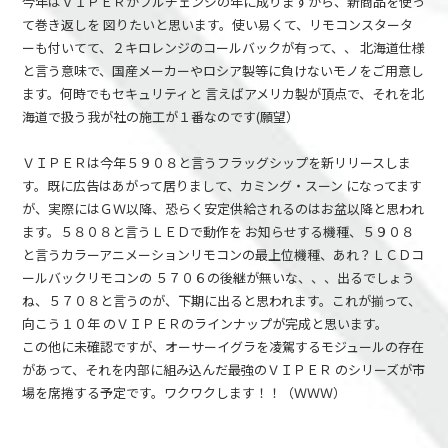
今年はＶＩＰＥＲがフルチェンジの年に成りますから、新商品を使っ
て巻き返しを 図りたいと思います。使い易くて、リモコンスタータ
ーも付いてて、２キロレンジのコールバックが有って、、 北海道仕様
と言う意味で、国産メーカーやロシア製等に負けないモノをご用意し
ます。何時でもセキュリティと 言えばアメリカ製が頂点で、それを北
海道で扱う我が社の施工が１番なのです(願望）
ＶＩＰＥＲは今年５９０８と言うフラッグシップを新リリースしま
す。既に広告はあがって居りまして、カミング・スーン になってます
が、実際にはＧＷ以降、恐らく安定供給されるのはお盆以降と思われ
ます。５８０８と言うＬＥＤで動作を お知らせする機種、５９０８
と言うカラーアニメーションリモコンの最上位機種、あれ？ＬＣＤコ
ールバックリモコンの ５７０６の後継が無いな、、、出るでしょう
ね、５７０８と言うのが、下期に出ると思われます。これが揃って、
向こう１０年 のＶＩＰＥＲのラインナップが完成と思います。
この他に未確認ですが、オーサーイグラを凌駕するモジュールの存在
があって、それを内部に組み込んだ最強のＶＩＰＥＲ のシリーズが市
場を席捲する予定です。ワクワクします！！（ＷＷＷ）