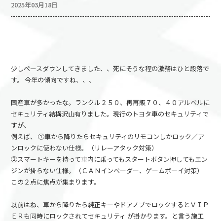
2025年03月18日
少しペースダウンしてきました、、死にそうな程の激務はひと段落で
す。 今年の傾向ですね、、、
国産車が多かったな。ランクル２５０、再再販７０、４０アルベルに
セキュリティ結構沢山有りました。現行のトヨタ車のセキュリティで
すが、
例えば、 ①車から降りたらセキュリティのリモコンしかロック／ア
ンロックに使わない仕様。（リレーアタック対策）
②スマートキーを持って車内に乗ってもスタートボタン押してもエン
ジンが掛らない仕様。（ＣＡＮインベーダー、ゲームボーイ対策）
この２点に焦点が集まります。
以前はね、車から降りたら純正キーやドアノブでロックするとＶＩＰ
ＥＲも同時にロックされてセキュリティ が掛かります。と言う施工