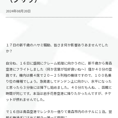
2024年08月20日
１７日の新千歳のハサミ騒動、皆さま何か影響ありあませんでした
か？
自分ね、１６日に盛岡にクレーム処理に向かうのに、新千歳から青森
空港にフライトしました（何か言葉が恰好良いね～）僅か４０分の空
路です。機内は横４席で２０ー２５列程の機体ですので、１００名乗
り位の機種でしょう。急発進してドンドン上に向かい、水平になった
と思ったら３分後には降下し始めました。４０分だもんね、、函館と
時間が同じです。本当は岩手花巻空港に降りたかったんですが、チケ
ットが摂れませんでした。
で１６日は青森空港でレンタカー借りて青森市内のホテルに１泊。翌
朝６時過ぎには出て朝ラー喰って盛岡に。