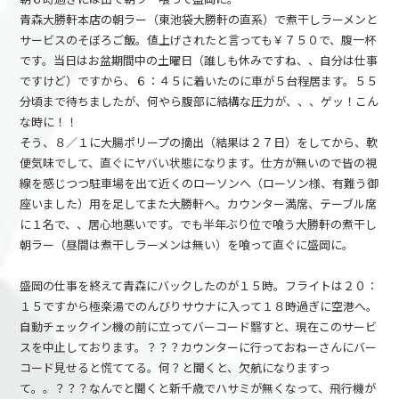
青森大勝軒本店の朝ラー（東池袋大勝軒の直系）で煮干しラーメンと
サービスのそぼろご飯。値上げされたと言っても￥７５０で、腹一杯
です。当日はお盆期間中の土曜日（誰しも休みですね、、自分は仕事
ですけど）ですから、６：４５に着いたのに車が５台程居ます。５５
分頃まで待ちましたが、何やら腹部に結構な圧力が、、、ゲッ！こん
な時に！！
そう、８／１に大腸ポリープの摘出（結果は２７日）をしてから、軟
便気味でして、直ぐにヤバい状態になります。仕方が無いので皆の視
線を感じつつ駐車場を出て近くのローソンへ（ローソン様、有難う御
座いました）用を足してまた大勝軒へ。カウンター満席、テーブル席
に１名で、、居心地悪いです。でも半年ぶり位で喰う大勝軒の煮干し
朝ラー（昼間は煮干しラーメンは無い）を喰って直ぐに盛岡に。
盛岡の仕事を終えて青森にバックしたのが１５時。フライトは２０：
１５ですから極楽湯でのんびりサウナに入って１８時過ぎに空港へ。
自動チェックイン機の前に立ってバーコード翳すと、現在このサービ
スを中止しております。？？？カウンターに行っておねーさんにバー
コード見せると慌ててる。何？と聞くと、欠航になりますっ
て。。？？？なんでと聞くと新千歳でハサミが無くなって、飛行機が