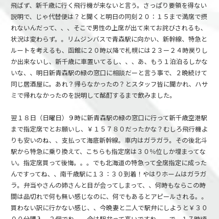
飛ばず、新千歳に行く飛行機が来ないと言う。さっぱり要領を得ない
説明で、じゃ代替便は？と聞くと明日の同刻２０：１５まで満席で摂
れないんだって、、、そこで男性の上席が出て来てお詫びされるも、
状況は変わらず。。リムジンバスで青森駅に向かい、新幹線、特急と
ルートを考えるも、函館に２０時以降で札幌には２３ー２４時戻りし
か出来ないし、新千歳に車置いてるし、、、あ、もう１泊泊るしかな
いな、、明日新青森駅の緑の窓口に相談だーと言う事で、２晩続けて
同じ居酒屋に。あれ？帰らなかったの？とスタッフ皆に聞かれ、ハサ
ミで帰れなかったのを説明して酩酊するまで飲みました。
翌１８日（日曜日）９時に新青森駅の緑の窓口に行って新千歳空港駅
まで指定席でとお願いし、￥１５７８０だったかな？むしろ飛行機よ
りも安いのね、、支払って海底新幹線。車内はガラガラ。その後北斗
駅から特急に乗り換えて、こちらも指定席は３０％位しか埋まってな
い。指定席買って後悔。。。でも北海道の特急って全席指定に成った
んですってね、、南千歳駅に１３：３０到着！やはりホームはガラガ
ラ。弁当やさんの姉さんと目が会ってしまって、、何時もならこの時
間は品切れで何も無い感じなのに、何でもあるとアピールされる。。
買わない訳に行かない感じ、、今晩妻と二人で駅弁にしようと￥３０
００分購入。２個でね、、今は駅弁って高いですね、、で、１７時頃