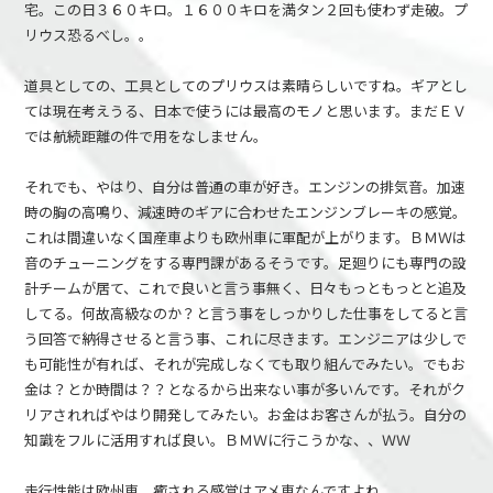
宅。この日３６０キロ。１６００キロを満タン２回も使わず走破。プ
リウス恐るべし。。
道具としての、工具としてのプリウスは素晴らしいですね。ギアとし
ては現在考えうる、日本で使うには最高のモノと思います。まだＥＶ
では航続距離の件で用をなしません。
それでも、やはり、自分は普通の車が好き。エンジンの排気音。加速
時の胸の高鳴り、減速時のギアに合わせたエンジンブレーキの感覚。
これは間違いなく国産車よりも欧州車に軍配が上がります。ＢＭＷは
音のチューニングをする専門課があるそうです。足廻りにも専門の設
計チームが居て、これで良いと言う事無く、日々もっともっとと追及
してる。何故高級なのか？と言う事をしっかりした仕事をしてると言
う回答で納得させると言う事、これに尽きます。エンジニアは少しで
も可能性が有れば、それが完成しなくても取り組んでみたい。でもお
金は？とか時間は？？となるから出来ない事が多いんです。それがク
リアされればやはり開発してみたい。お金はお客さんが払う。自分の
知識をフルに活用すれば良い。ＢＭＷに行こうかな、、ＷＷ
走行性能は欧州車、癒される感覚はアメ車なんですよね。