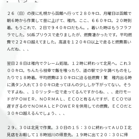
２６（日）の夜に札幌から函館へ行って２８０キロ、月曜日は函館で
朝６時から作業して昼に上げて、稚内。ここ、６６０キロ。２０時到
着。もうこれで、２日で９４０キロだもん。。着いた時はもうフラフ
ラでした。50系プリウスで走りましたが、燃費凄かったです。平均燃
費で２２キロ越えてました。高速を１２０キロ以上で走ると燃費悪い
んだね、、、
翌日２８日は稚内でクレーム処理。１２時に終わって北見へ。これ３
００キロ。ちんたら枝幸で飯を喰ったり、道の駅で少々調べものをし
たりで１８時着。平均燃費は３０キロに迫る低燃費！驚 稚内出る時
に満タン入れて３００キロ走ってほんの少ししか下がってない。そう
ですよね、、１０リッター位で走ってるんですからね、、、走行モー
ドがＰＯＷＥＲ、ＮＯＲＭＡＬ、ＥＣＯと有るんですが、ＥＣＯでは
遅すぎるのでＮＯＭＡＬとＰＯＷＥＲを併用しての燃費。ＥＣＯだと
３０キロ越えるんでしょう、、、
２９、３０は北見で作業。３０日の１５：３０に終わってＡＵＤＩ北
見店をお暇して１８時旭川の得意先。１９時に出て２０：３０に帰