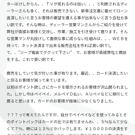
ターはけしからん、、ＴＶが見れるのは拙い、、、と判断されるディ
ーラーさんも多く、それは販売できない、新車注文書に載せてローン
返済したいと言うお客様の要望を適える事が出来ないと言う会社も多
い訳です。そんな時は、ディーラー営業マンさんからご紹介を受けて
弊社が直接お客様と交渉し、作業／施工を引き受けて居ります。そん
な営業マンが丸投げして面倒な事に成らない仕組みは、、、ＷＥＢを
持って、ネット決済まで出来る販売会社を作れば良い訳でし
て、、"ジープ電装でググって下さい" で、お客様が直接弊社と商談
をする。これで良い訳です。
商売をしていて気が付いた事が有ります。最近、、カード決済したい
と仰るお客様が減って来ています。
以前はポイント欲しさにカードを提示されるお客様が沢山居られまし
た。しかし今はペイペイ、メルペイＤ払い、ＡＵペイなどに移行して
居ると思います。カードのお客様が極端に少なくなりました。
？？？って考えてたんですが、自分でペイペイなどを使ってみるとそ
のポイントバックはカードの比では有りませんわ、、５％なんて少な
くて７％、時には１３％とかバックします。￥１００００の決済をす