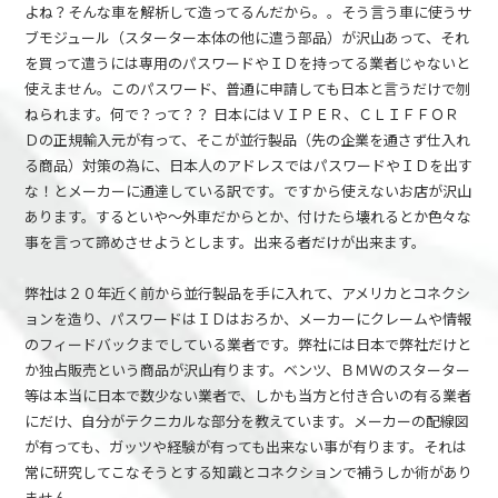
よね？そんな車を解析して造ってるんだから。。そう言う車に使うサ
ブモジュール（スターター本体の他に遣う部品）が沢山あって、それ
を買って遣うには専用のパスワードやＩＤを持ってる業者じゃないと
使えません。このパスワード、普通に申請しても日本と言うだけで刎
ねられます。何で？って？？ 日本にはＶＩＰＥＲ、ＣＬＩＦＦＯＲ
Ｄの正規輸入元が有って、そこが並行製品（先の企業を通さず仕入れ
る商品）対策の為に、日本人のアドレスではパスワードやＩＤを出す
な！とメーカーに通達している訳です。ですから使えないお店が沢山
あります。するといや～外車だからとか、付けたら壊れるとか色々な
事を言って諦めさせようとします。出来る者だけが出来ます。
弊社は２０年近く前から並行製品を手に入れて、アメリカとコネクシ
ョンを造り、パスワードはＩＤはおろか、メーカーにクレームや情報
のフィードバックまでしている業者です。弊社には日本で弊社だけと
か独占販売という商品が沢山有ります。ベンツ、ＢＭＷのスターター
等は本当に日本で数少ない業者で、しかも当方と付き合いの有る業者
にだけ、自分がテクニカルな部分を教えています。メーカーの配線図
が有っても、ガッツや経験が有っても出来ない事が有ります。それは
常に研究してこなそうとする知識とコネクションで補うしか術があり
ません。