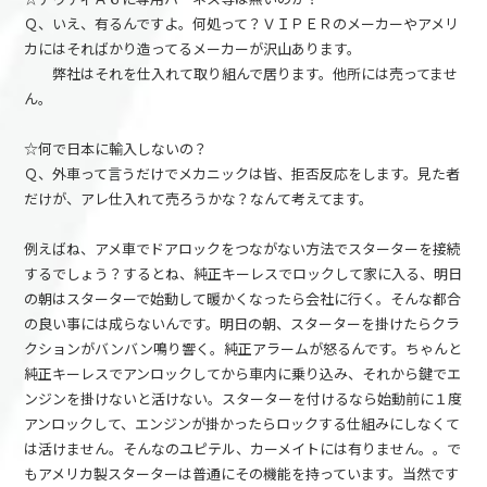
Ｑ、いえ、有るんですよ。何処って？ＶＩＰＥＲのメーカーやアメリ
カにはそればかり造ってるメーカーが沢山あります。
弊社はそれを仕入れて取り組んで居ります。他所には売ってませ
ん。
☆何で日本に輸入しないの？
Ｑ、外車って言うだけでメカニックは皆、拒否反応をします。見た者
だけが、アレ仕入れて売ろうかな？なんて考えてます。
例えばね、アメ車でドアロックをつながない方法でスターターを接続
するでしょう？するとね、純正キーレスでロックして家に入る、明日
の朝はスターターで始動して暖かくなったら会社に行く。そんな都合
の良い事には成らないんです。明日の朝、スターターを掛けたらクラ
クションがバンバン鳴り響く。純正アラームが怒るんです。ちゃんと
純正キーレスでアンロックしてから車内に乗り込み、それから鍵でエ
ンジンを掛けないと活けない。スターターを付けるなら始動前に１度
アンロックして、エンジンが掛かったらロックする仕組みにしなくて
は活けません。そんなのユピテル、カーメイトには有りません。。で
もアメリカ製スターターは普通にその機能を持っています。当然です