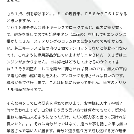
もう１点、例を挙げると。。ミニの現行車。Ｆ５６からＦ６１になる
と思いますが、、、
２０１８年モデルは純正キーレスでロックすると、車内に鍵が有っ
て、誰かを乗せて居ても始動ボタン（車両の）を押してもエンジンは
掛かりません。ステアリングのコラム側面に鍵を宛てても掛からな
い。純正キーレス２個の内の１個でアンロックしないと始動不可なの
です。これように専用部品が出ていますがミニやＢＭＷ Ｘ１等はエ
ンジンが掛かりません。では弊社はどうして掛けるのか？ですよ
ね？？そう純正キーレスを誰かに押させれば良いのです。無人の車内
で電池の無い鍵に電池を入れ、アンロックを押させれば良いのです。
機械が全て代行します。これは何処にも売ってません。当方のオリジ
ナル部品だからです。
そんな事をして日々研究を重ねて居ります。お客様に天才？神様？
時々言われますが、自分はそう言う言い方では何者でもなく、努力を
重ねた結果出来るようになっただけ、ただの努力家と言って頂ければ
良いかと。。。それは自分だけではなく、逢った事も話した事も無い
業者さんで凄い人が居ます。自分と違う遣り方で成し遂げる方が居ま