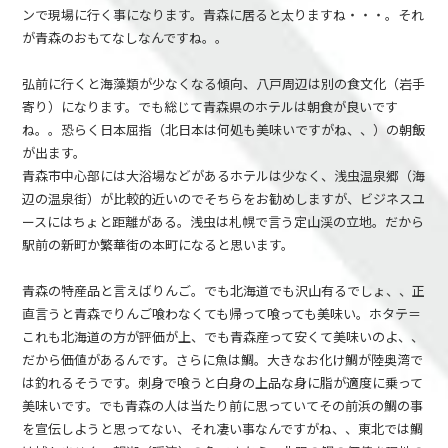
ンで現場に行く事になります。青森に居ると太りますね・・・。それ
が青森のおもてなしなんですね。。
弘前に行くと海藻類が少なくなる傾向、八戸周辺は別の食文化（岩手
寄り）になります。でも総じて青森県のホテルは朝食が良いです
ね。。恐らく日本屈指（北日本は何処も美味いですがね、、）の朝飯
が出ます。
青森市中心部には大浴場などがあるホテルは少なく、浅虫温泉郷（海
辺の温泉街）が比較的近いのでそちらをお勧めしますが、ビジネスユ
ースにはちょと距離がある。浅虫は札幌で言う定山渓の立地。だから
駅前の新町か繁華街の本町になると思います。
青森の特産品と言えばりんご。でも北海道でも沢山有るでしょ、、正
直言うと青森でりんご喰わなくても帰って喰っても美味い。ホタテ＝
これも北海道の方が評価が上、でも青森産って安くて美味いのよ、、
だから価値があるんです。さらに魚は鯛。大きなお化け鯛が陸奥湾で
は釣れるそうです。刺身で喰うと白身の上品な身に脂が適度に乗って
美味いです。でも青森の人は当たり前に思っていてその前浜の鯛の事
を宣伝しようと思ってない、それ凄い事なんですがね、、東北では鯛