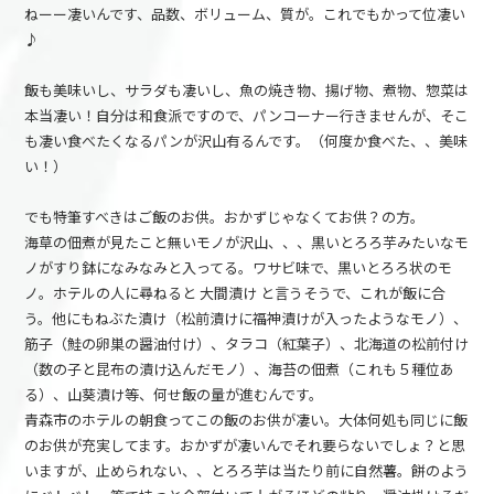
ねーー凄いんです、品数、ボリューム、質が。これでもかって位凄い
♪
飯も美味いし、サラダも凄いし、魚の焼き物、揚げ物、煮物、惣菜は
本当凄い！自分は和食派ですので、パンコーナー行きませんが、そこ
も凄い食べたくなるパンが沢山有るんです。（何度か食べた、、美味
い！）
でも特筆すべきはご飯のお供。おかずじゃなくてお供？の方。
海草の佃煮が見たこと無いモノが沢山、、、黒いとろろ芋みたいなモ
ノがすり鉢になみなみと入ってる。ワサビ味で、黒いとろろ状のモ
ノ。ホテルの人に尋ねると 大間漬け と言うそうで、これが飯に合
う。他にもねぶた漬け（松前漬けに福神漬けが入ったようなモノ）、
筋子（鮭の卵巣の醤油付け）、タラコ（紅葉子）、北海道の松前付け
（数の子と昆布の漬け込んだモノ）、海苔の佃煮（これも５種位あ
る）、山葵漬け等、何せ飯の量が進むんです。
青森市のホテルの朝食ってこの飯のお供が凄い。大体何処も同じに飯
のお供が充実してます。おかずが凄いんでそれ要らないでしょ？と思
いますが、止められない、、とろろ芋は当たり前に自然薯。餅のよう