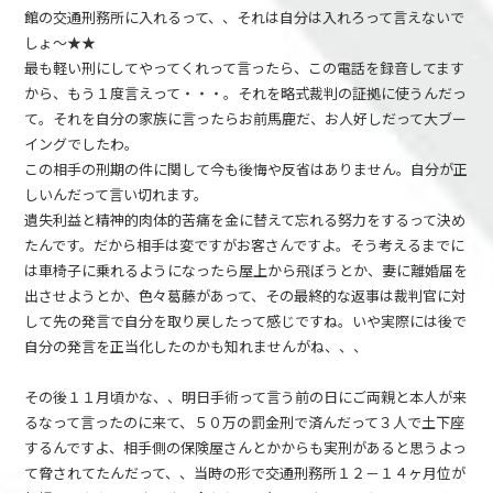
館の交通刑務所に入れるって、、それは自分は入れろって言えないで
しょ～★★
最も軽い刑にしてやってくれって言ったら、この電話を録音してます
から、もう１度言えって・・・。それを略式裁判の証拠に使うんだっ
て。それを自分の家族に言ったらお前馬鹿だ、お人好しだって大ブー
イングでしたわ。
この相手の刑期の件に関して今も後悔や反省はありません。自分が正
しいんだって言い切れます。
遺失利益と精神的肉体的苦痛を金に替えて忘れる努力をするって決め
たんです。だから相手は変ですがお客さんですよ。そう考えるまでに
は車椅子に乗れるようになったら屋上から飛ぼうとか、妻に離婚届を
出させようとか、色々葛藤があって、その最終的な返事は裁判官に対
して先の発言で自分を取り戻したって感じですね。いや実際には後で
自分の発言を正当化したのかも知れませんがね、、、
その後１１月頃かな、、明日手術って言う前の日にご両親と本人が来
るなって言ったのに来て、５０万の罰金刑で済んだって３人で土下座
するんですよ、相手側の保険屋さんとかからも実刑があると思うよっ
て脅されてたんだって、、当時の形で交通刑務所１２－１４ヶ月位が