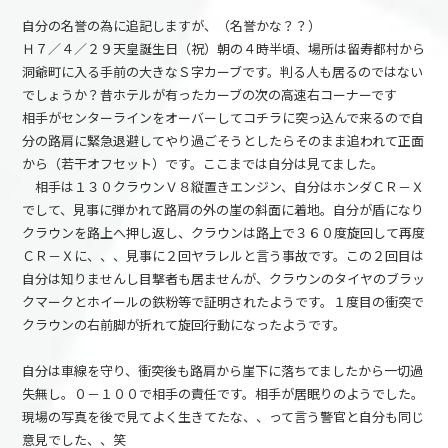
自分の名誉の為に追記しますが、（名誉かな？？）
Ｈ７／４／２９天皇誕生日（祝）朝の４時半頃、場所は留寿都村から
洞爺町に入る手前の大きなＳ字カーブです。判る人も居るのではない
でしょうか？昔ホテルが有ったカーブの次の高速右コーナーです
相手がセンターラインをオーバーしてコチラに突っ込んで来るので自
分の路肩に緊急退避してやり過ごそうとしたらそのまま追われて正面
から（若干オフセット）です。ここまでは自分は見てました。
相手は１３０クラウンＶ８縦置きエンジン、自分はホンダＣＲ－Ｘ
でして、見事に弾かれて路肩の外の崖の斜面に着地。自分が盾になり
クラウンを路上へ押し返し、クラウンは路上で３６０度旋回して再度
ＣＲ－Ｘに、、、見事に２回ヤラレルと言う事故です。この２回目は
自分は知りませんし目撃者も居ませんが、クラウンのタイヤのブラッ
クマークとホイールの鉄粉等で証明されたようです。１度目の衝突で
クラウンの右前脚が折れて旋回行動になったようです。
自分は車線を守り、衝突後も路肩から崖下に落ちてましたから一切過
失無し。０－１００で相手の責任です。相手が居眠りのようでした。
現場の写真を後で見てよく生きてたな、、って言う警官と自分も同じ
意見でした、、笑