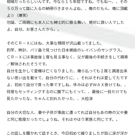
相場だったらしいんです。今なら１５年弱ですね。でもね～、、その
５０万って国に入るの納得行きませんよね、、俺のだもん、俺に頂戴
よ☆（爆笑）
勿論、ご両親にも本人にも紳士的に振る舞い、絶対に良い人でした
よ、自分。お客さんだから。。
そのＣＲ－Ｘにはね、大事な積荷が沢山載ってました。
釣竿、時計、バリ島で見つけた日本絶版のレイバンのサングラス。
ＣＲ－Ｘには事故後１度も見る事なく、父が最後の手続きをして廃車
／解体されたそうです。
自分を生かして愛機は亡くなりました、幾ら払っても２度と調達出来
ない思い出を載せて、自分の代わりに、、それはそれは愛してたです
よ、初めて自分で買った車ですしね、休みは必ずＷＡＸ掛けてね、、
何度もセッティングするのに腹下にもぐって、、最後に一目だけでも
見たかったな、ちゃんと別れたかった、、大粒涙
自分の大切な人、妻や子供が事故に遭ってれば自分もあの時の父や妻
と同じ態度だったでしょうね。それはやはり家族と同じです。。
この話しを聞かれて話すとき、今日初めて綴りましたが目に涙が浮か