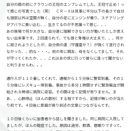
自分の顔の前にクラウンの王冠のエンブレムでした。王冠寸止め！っ
て感じの写真でした（笑） ＣＲ－Ｘは見事に半分以下の長さで自分
も頭部以外は空間が無く、自分の足にエンジンが乗り、ステアリング
がアバラに食い込む、、生きてるのが不思議って感じ、、、
あの現場で何か大きな、自分達に理解できない力が働いたとしか思え
ない出来事です。２回遣られて、でも頭と脊椎は大丈夫で、、、何か
に殺されようとしたが、自分側の運（守護霊か？）が強くて遂行され
なかった、、的な・・・。前の年に親友、母をなくしてまして、それ
が守ってくれたか、、、これはあの世に行って彼らに逢って聞かない
と判りませんわ。。。
通行人が１１０番してくれて、通報から１５分後に警官到着、その１
５分後にレスキュー隊到着。事故から多分１時間せずに緊急輸血が開
始され８時頃に病院に収容。その間は全く記憶が有りません。ま
あ、、心肺停止（ほんの数秒）する程ですから、記憶が無いのが当た
り前です。４日後に意識が戻り前述の文章につながるんです。
１０日後くらいに加害者から話しを聞きました。同じ病院に入院して
ましたが、ほんの軽症でした。原因は過労、飲酒、居眠りですって。