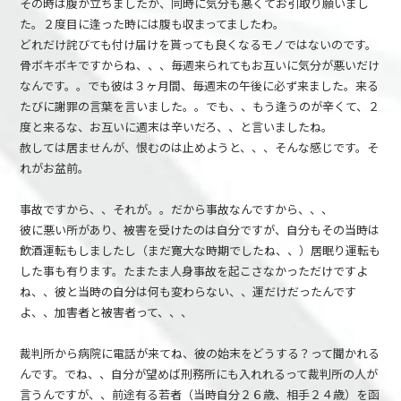
その時は腹が立ちましたが、同時に気分も悪くてお引取り願いまし
た。２度目に逢った時には腹も収まってましたわ。
どれだけ詫びても付け届けを貰っても良くなるモノではないのです。
骨ボキボキですからね、、、毎週来られてもお互いに気分が悪いだけ
なんです。。でも彼は３ヶ月間、毎週末の午後に必ず来ました。来る
たびに謝罪の言葉を言いました。。でも、、もう逢うのが辛くて、２
度と来るな、お互いに週末は辛いだろ、、と言いましたね。
赦しては居ませんが、恨むのは止めようと、、、そんな感じです。そ
れがお盆前。
事故ですから、、それが。。だから事故なんですから、、、
彼に悪い所があり、被害を受けたのは自分ですが、自分もその当時は
飲酒運転もしましたし（まだ寛大な時期でしたね、、）居眠り運転も
した事も有ります。たまたま人身事故を起こさなかっただけですよ
ね、、彼と当時の自分は何も変わらない、、運だけだったんです
よ、、加害者と被害者って、、、
裁判所から病院に電話が来てね、彼の始末をどうする？って聞かれる
んです。でね、、自分が望めば刑務所にも入れれるって裁判所の人が
言うんですが、、前途有る若者（当時自分２６歳、相手２４歳）を函