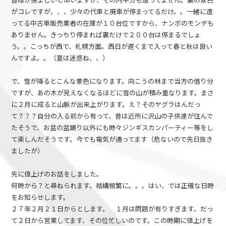
がコレですが、、、少々の代車と廃車が停まってるだけ。。一緒に遣
ってる中古車販売業者の在庫が１０台位ですから、ナンボのモンデも
ありません。きっちり停まれば裏だけで２００台は停まるでしょ
う。。こっちが西で、札幌方面。西日が遅くまで入って春と秋は良い
んですよ。。（夏は迷惑ね、、）
で、雪が降るとこんな景色になります。向こうの林まで当方の借り分
ですが、あの木が見えなくなるほどに雪の山が積み重なります。まさ
に２月に成ると山脈が出来上がります。え？そのヤグラはんだっ
て？？？自分の入る前から有って、昔は近所に沢山の子供達が住んで
たそうで、お盆の盆踊り以外にも時々ジンギスカンパーティー等をし
て楽しんだそうです。今でも電気が通ってます（危ないので先日抜き
ましたが）
先に値上げのお話をしました。
何時から？と尋ねられます、結構頻繁に。。。はい、では正確な日時
をお知らせします。
２７年２月２１日からとします。 １月は問題が有りすぎます。だっ
て２日から営業してます、その位忙しいのです。この時期に値上げを