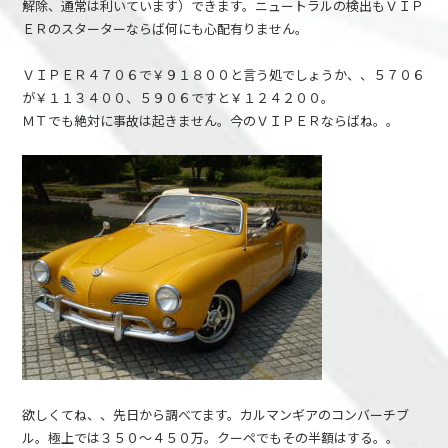
解除、通常は利いています）できます。ニュートラルの検出もＶＩＰ
ＥＲのスターターならば何にも心配有りません。
ＶＩＰＥＲ４７０６で￥９１８００と言う処でしょうか、、５７０６
が￥１１３４００、５９０６ですと￥１２４２００。
ＭＴでも絶対に事故は起きません。今のＶＩＰＥＲならばね。。
欲しくてね、、先日から調べてます。カルマンギアのコンバーチブ
ル。極上では３５０～４５０万。クーペでもその半額はする。。