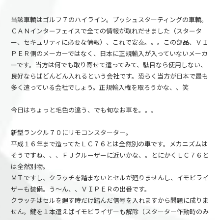
当該車輌はゴルフ７のハイライン。プッシュスターティングの車輌。
ＣＡＮインターフェイスで全ての情報が取れだせました（スタータ
ー、セキュリティに必要な情報）、これで安泰。。。この部品、ＶＩ
ＰＥＲ側のメーカーではなく、日本に正規輸入が入っていないメーカ
ーです。当方は何でも取り寄せて遣ってみて、駄目なら使用しない、
良好ならばどんどん入れるという会社です。恐らく当方が日本で最も
多く遣っている会社でしょう。正規輸入権を取ろうかな、、笑
今日はちょっと毛色の違う、でも旬なお車を。。。
新型ランクル７０にリモコンスターター。
平成１６年まで造ってたＬＣ７６とは全然別の車です。メカニズムは
そうですね、、、ＦＪクルーザーに近いかな、。とにかくＬＣ７６と
は全然別物。
ＭＴですし、クラッチを踏まないとセルが廻りませんし、イモビライ
ザーも装備。う～ん、、ＶＩＰＥＲの出番です。
クラッチはセルを廻す時だけ踏んだ信号を入れますから問題に成りま
せん。鍵を１本遣えばイモビライザーも解除（スターター作動時のみ