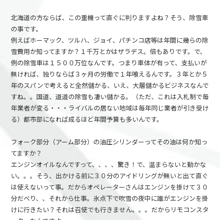
北海道の方ならば、この重機って直ぐに判りますよね？そう、除雪車
の事です。
例えばホーマック、ツルハ、ジョイ、パチンコ店等は年間に幾らの除
雪費用か知ってますか？１千万とかはザラデス。倍もありです。で、
例の除雪車は１５００万位なんです。つまり車体が有って、支払いが
無ければ、独りならば３ヶ月の労働で１年喰えるんです。３年とか５
年のスパンで考えると全然儲かる、いえ、大層儲かるビジネスなんで
すね。。国道、道道の除雪も凄い儲かる。（ただ、これは入札制で毎
年業者が変る・・・ライバルの居ない地域は毎年同じ業者が引き受け
る）都市部になれば成るほど年間予算も多いんです。
フォーク部分（アーム部分）の油圧シリンダーってその油は何か知っ
てますか？
エンジンオイルなんですって、、、、驚き！で、温まらないと動かな
い。。。そう、出かける前に３０分のアイドリングが無いと出て直ぐ
は使えないって事。だからオペレーターさんはエンジンを掛けて３０
分だべり、、それから仕事。氷点下で吹雪の夜中に誰がエンジンを掛
けに行きたい？それは召使でも行きません。。。だからリモコンスタ