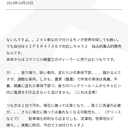
2014年10月15日
ないんですよ。。２４Ｖ車なので付けるモノが世界中探しても無い。
でも自分はＶＩＰＥＲ４７０６で対応しちゃう♪ 独占的寡占的商売
なんです。
来年からはコマツと川崎重工のディーラーに売り込むつもりです。
が、、、登り降り、狭い車内、泥だらけの車体下部、、、儲かるんで
すが、過酷な条件。しかも、農家（酪農）で所有の車体は馬糞、牛
糞、鶏糞に塗れた車体下部で、後ろのバッテリールームからキャビン
内に電源を引き込まないと活けません。（これは全車）
つなぎは１日で汚れ、場合に拠っては臭くなり、、直ぐに洗濯の必要
が、、、さらに場合に拠っては着れなくなる可能性も、、（グリース
などで） 駐車場も砂利ならばまだしも、泥濘地、牧草地など
様々。。果敢に昨日、今日で３台付けたっす♪