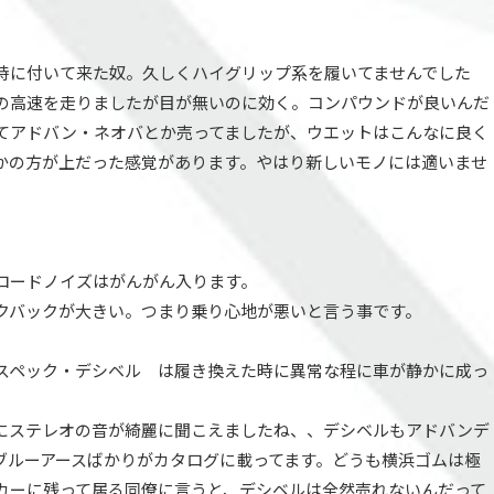
時に付いて来た奴。久しくハイグリップ系を履いてませんでした
の高速を走りましたが目が無いのに効く。コンパウンドが良いんだ
てアドバン・ネオバとか売ってましたが、ウエットはこんなに良く
かの方が上だった感覚があります。やはり新しいモノには適いませ
ロードノイズはがんがん入ります。
クバックが大きい。つまり乗り心地が悪いと言う事です。
スペック・デシベル は履き換えた時に異常な程に車が静かに成っ
にステレオの音が綺麗に聞こえましたね、、デシベルもアドバンデ
ブルーアースばかりがカタログに載ってます。どうも横浜ゴムは極
カーに残って居る同僚に言うと、デシベルは全然売れないんだって