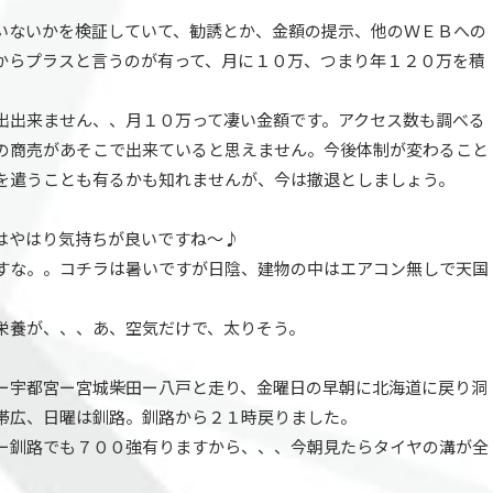
いないかを検証していて、勧誘とか、金額の提示、他のＷＥＢへの
からプラスと言うのが有って、月に１０万、つまり年１２０万を積
出出来ません、、月１０万って凄い金額です。アクセス数も調べる
の商売があそこで出来ていると思えません。今後体制が変わること
を遣うことも有るかも知れませんが、今は撤退としましょう。
はやはり気持ちが良いですね～♪
すな。。コチラは暑いですが日陰、建物の中はエアコン無しで天国
栄養が、、、あ、空気だけで、太りそう。
ー宇都宮ー宮城柴田ー八戸と走り、金曜日の早朝に北海道に戻り洞
帯広、日曜は釧路。釧路から２１時戻りました。
ー釧路でも７００強有りますから、、、今朝見たらタイヤの溝が全