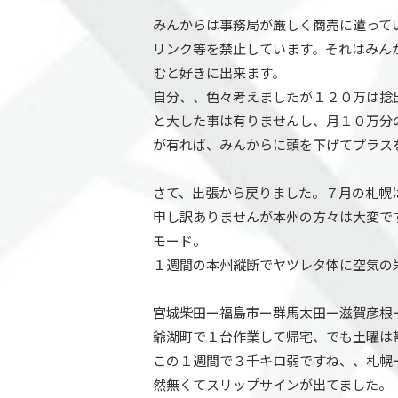
みんからは事務局が厳しく商売に遣って
リンク等を禁止しています。それはみん
むと好きに出来ます。
自分、、色々考えましたが１２０万は捻
と大した事は有りませんし、月１０万分
が有れば、みんからに頭を下げてプラス
さて、出張から戻りました。７月の札幌
申し訳ありませんが本州の方々は大変で
モード。
１週間の本州縦断でヤツレタ体に空気の
宮城柴田ー福島市ー群馬太田ー滋賀彦根
爺湖町で１台作業して帰宅、でも土曜は
この１週間で３千キロ弱ですね、、札幌
然無くてスリップサインが出てました。