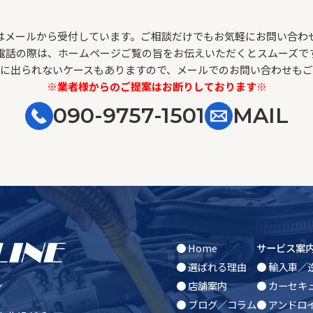
はメールから受付しています。ご相談だけでもお気軽にお問い合わ
電話の際は、ホームページご覧の旨をお伝えいただくとスムーズで
に出られないケースもありますので、メールでのお問い合わせも
※業者様からのご提案はお断りしております※
090-9757-1501
MAIL
● Home
サービス案
● 選ばれる理由
● 輸入車／
● 店舗案内
● カーセキ
ン
● ブログ／コラム
● アンドロ