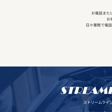
お電話また
お
日々業務で電話
ストリームライ