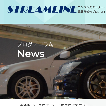
エンジンスターター
電装整備のプロ、ス
ブログ／コラム
News
HOME
>
ブログ
>
自前ブログです♪